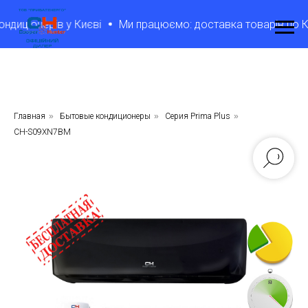
ціонерів у Києві
Ми працюємо: доставка товарів по Києву 
Главная
»
Бытовые кондиционеры
»
Серия Prima Plus
»
CH-S09XN7BM