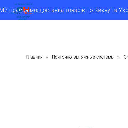
працюємо: доставка товарів по Києву та Україн
Главная
Приточно-вытяжные системы
C
»
»