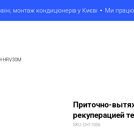
і, монтаж кондиціонерів у Києві
Ми працюємо:
H-HRV30M
Приточно-вытяж
рекуперацией т
SKU:
CH11006