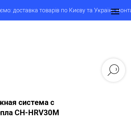
 доставка товарів по Києву та Україні, монтаж 
ная система с
епла CH-HRV30M