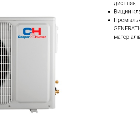
дисплея;
Вищий кла
Преміальн
GENERATIO
матеріалів