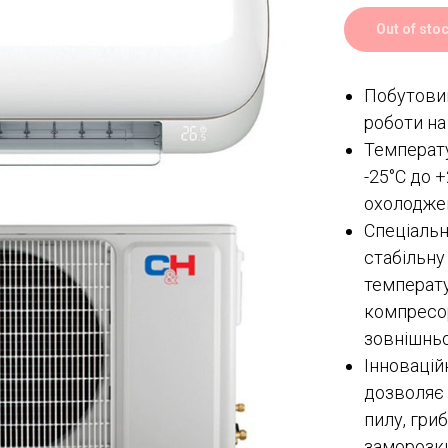
Out of sto
Побутовий
роботи на 
Температу
-25°C до +
охолодже
Спеціальн
стабільну
температур
компресор
зовнішньо
Інновацій
дозволяє 
пилу, гриб
заморозки