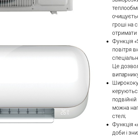
теплообмі
очищуєтьс
гроші на 
отримати 
Функція «
повітря в
спеціальн
Це дозвол
випарнику
Ширококу
керуються
подвійній
можна нап
стелі;
Функція «
доби і зни