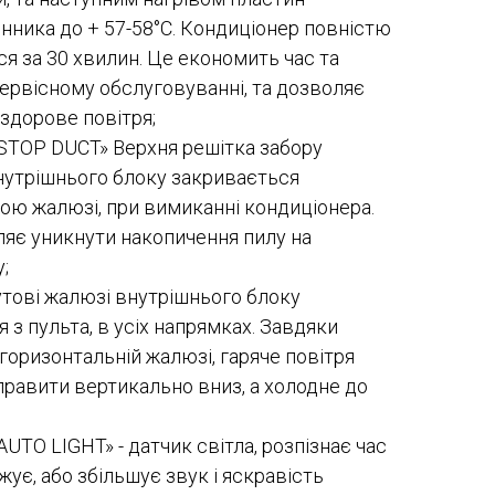
нника до + 57-58°C. Кондиціонер повністю
я за 30 хвилин. Це економить час та
сервісному обслуговуванні, та дозволяє
здорове повітря;
STOP DUCT» Верхня решітка забору
нутрішнього блоку закривається
ою жалюзі, при вимиканні кондиціонера.
яє уникнути накопичення пилу на
;
тові жалюзі внутрішнього блоку
 з пульта, в усіх напрямках. Завдяки
 горизонтальній жалюзі, гаряче повітря
равити вертикально вниз, а холодне до
AUTO LIGHT» - датчик світла, розпізнає час
жує, або збільшує звук і яскравість