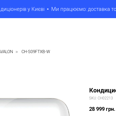
онерів у Києві
Ми працюємо: доставка товарів
AVALON
CH-S09FTXB-W
»
Кондици
SKU:
CH02213
28 999
грн.