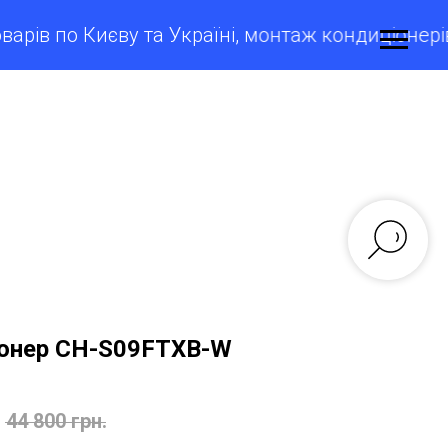
 по Києву та Україні, монтаж кондиціонерів у 
онер CH-S09FTXB-W
44 800
грн.